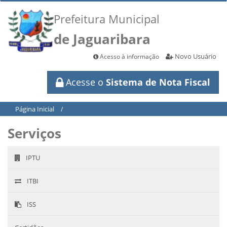
Prefeitura Municipal
de Jaguaribara
Novo Usuário
Acesso à informação
Acesse o
Sistema de Nota Fiscal
Página Inicial
/
Serviços
IPTU
ITBI
ISS